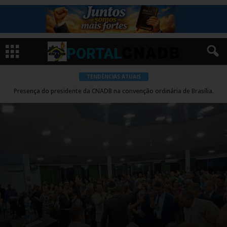
TENDÊNCIAS ATUAIS
Presença do presidente da CNADB na convenção ordinária de Brasília.