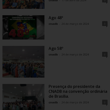
cnadb
-
17 de abril de 2024
0
Ago 48ª
cnadb
-
24 de março de 2024
0
Ago 58º
cnadb
-
24 de março de 2024
0
Presença do presidente da
CNADB na convenção ordinária
de Brasília.
cnadb
-
24 de março de 2024
0