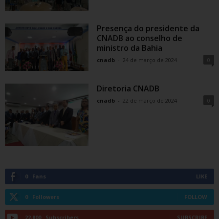
Presença do presidente da
CNADB ao conselho de
ministro da Bahia
cnadb
-
24 de março de 2024
0
Diretoria CNADB
cnadb
-
22 de março de 2024
0
0
Fans
LIKE
0
Followers
FOLLOW
22,800
Subscribers
SUBSCRIBE