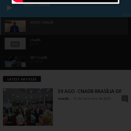
VIDEO CNADB
10:14
VIDEO CNADB
10:14
cnadb
03:19
48ª Cnadb
01:50:02
CNADB 2022
LATEST ARTICLES
13:16
59 AGO -CNADB BRASÍLIA-DF
49ª CNADB - Pr. Geraldo Rocha entrevista Pr.
Fernando Gama
cnadb
-
12 de fevereiro de 2025
0
06:12
49ª CNADB - Entrevista Pr. Marcelino
03:09