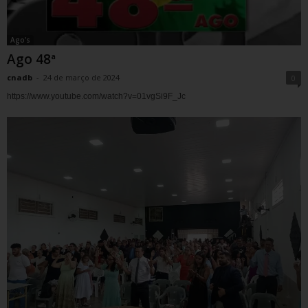
Ago's
Ago 48ª
cnadb
-
24 de março de 2024
0
https://www.youtube.com/watch?v=01vgSi9F_Jc